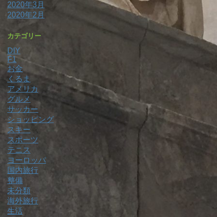
2020年3月
2020年2月
カテゴリー
DIY
F1
お金
くるま
アメリカ
グルメ
サッカー
ショッピング
スキー
スポーツ
テニス
ヨーロッパ
国内旅行
整備
未分類
海外旅行
生活