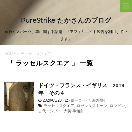
PureStrike たかさんのブログ
旅行やスポーツ、車に関する話題 「アフィリエイト広告を利用してい
ます」
HOME
>
ラッセルスクエア
「 ラッセルスクエア 」 一覧
ドイツ・フランス・イギリス 2019
年 その４
2020/03/23
-
ヨーロッパ
,
海外旅行
ラッセルスクエア
,
ロゼッタストーン
,
ロンドン
,
古代エジプト
,
大英博物館