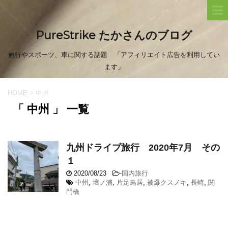
PureStrike たかさんのブログ
旅行やスポーツ、車に関する話題 「アフィリエイト広告を利用してい
ます」
HOME
>
中州
「 中州 」 一覧
九州ドライブ旅行 2020年7月 その
１
2020/08/23
-
国内旅行
中州
,
壇ノ浦
,
片足鳥居
,
被爆クスノキ
,
長崎
,
関
門橋