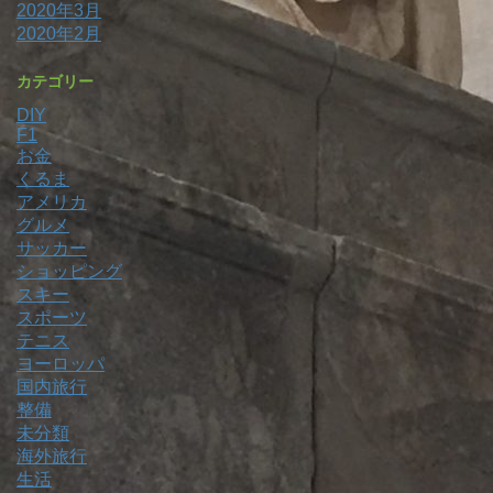
2020年3月
2020年2月
カテゴリー
DIY
F1
お金
くるま
アメリカ
グルメ
サッカー
ショッピング
スキー
スポーツ
テニス
ヨーロッパ
国内旅行
整備
未分類
海外旅行
生活