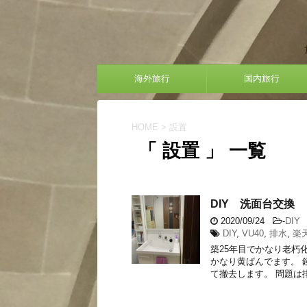
海外旅行
国内旅行
HOME
>
設置
「 設置 」 一覧
DIY 洗面台交換
2020/09/24
-
DIY
DIY
,
VU40
,
排水
,
楽
築25年目でかなり老朽
かなり黄ばんでます。 
て撤去します。 問題は排