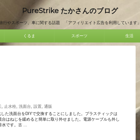
PureStrike たかさんのブログ
旅行やスポーツ、車に関する話題 「アフィリエイト広告を利用しています
くるま
スポーツ
生活
天
,
止水栓
,
洗面台
,
設置
,
通販
化した洗面台をDIYで交換することにしました。プラスティックは
鏡台はねじを緩めると簡単に取り外せました。電源ケーブルも外し
水です。古 ...