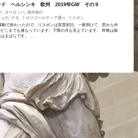
ド ヘルシンキ 欧州 2019年GW その９
メ
,
ヨーロッパ
,
海外旅行
ジョ川
,
ナタ
,
ミゼリコールディア通り
,
リスボン
移動で終わったので、リスボンは実質初日。一夜明けて、窓から外
どこまでも連なっています。下限の月も見えています。 昨晩は賑
まばらです。 ...