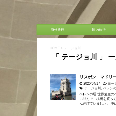
海外旅行
国内旅行
HOME
>
テージョ川
「 テージョ川 」 
リスボン マドリー
2020/04/17
-
ヨー
テージョ川
,
ベレン
ベレンの塔 世界遺産の
い並んで、桟橋を渡って
ん伸びていました。 中は