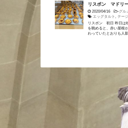
リスボン マドリー
2020/04/16
-
グル
エッグタルト
,
テー
リスボン 初日 昨日は
を眺めると、赤い屋根が
わっていたとおりも人影は