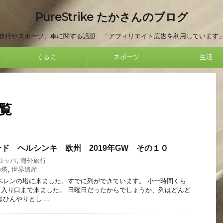
PureStrike たかさんのブログ
旅行やスポーツ、車に関する話題 「アフィリエイト広告を利用しています
くるま
スポーツ
生活
一覧
ド ヘルシンキ 欧州 2019年GW その１０
ロッパ
,
海外旅行
の塔
,
世界遺産
ベレンの塔に来ました。すでに列ができています。 小一時間くら
入り口まで来ました。 日曜日だったからでしょうか、列はどんど
ひんやりとし ...