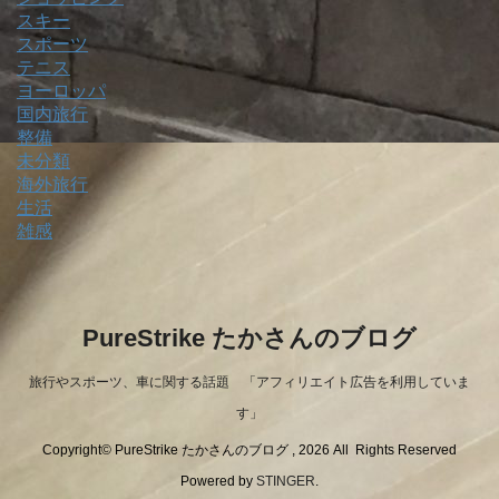
スキー
スポーツ
テニス
ヨーロッパ
国内旅行
整備
未分類
海外旅行
生活
雑感
PureStrike たかさんのブログ
旅行やスポーツ、車に関する話題 「アフィリエイト広告を利用していま
す」
Copyright© PureStrike たかさんのブログ , 2026 All Rights Reserved
Powered by
STINGER
.