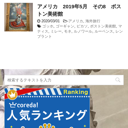
アメリカ 2019年5月 その8 ボス
トン美術館
2020/03/01
-
アメリカ
,
海外旅行
ゴッホ
,
ゴーギャン
,
ピカソ
,
ボストン美術館
,
マ
ティス
,
ミレー
,
モネ
,
ルノワール
,
ルーベンス
,
レン
ブラント