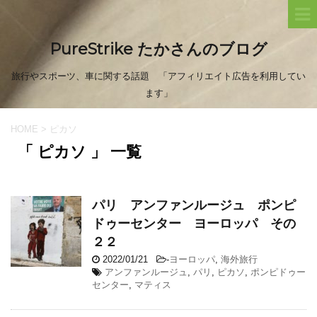
PureStrike たかさんのブログ
旅行やスポーツ、車に関する話題 「アフィリエイト広告を利用してい
ます」
HOME
>
ピカソ
「 ピカソ 」 一覧
パリ アンファンルージュ ポンピ
ドゥーセンター ヨーロッパ その
２２
2022/01/21
-
ヨーロッパ
,
海外旅行
アンファンルージュ
,
パリ
,
ピカソ
,
ポンピドゥー
センター
,
マティス