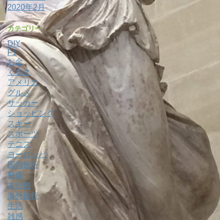
2020年2月
カテゴリー
DIY
F1
お金
くるま
アメリカ
グルメ
サッカー
ショッピング
スキー
スポーツ
テニス
ヨーロッパ
国内旅行
整備
未分類
海外旅行
生活
雑感