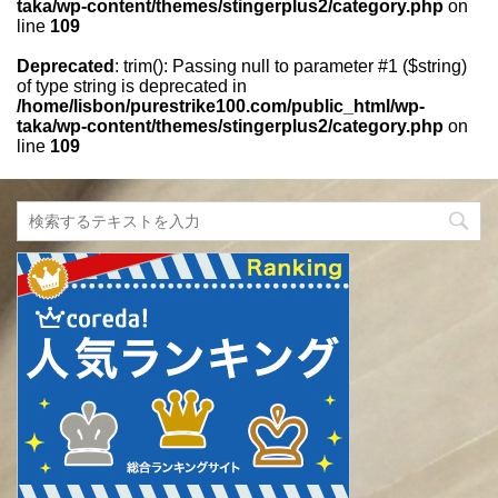
taka/wp-content/themes/stingerplus2/category.php
on
line
109
Deprecated
: trim(): Passing null to parameter #1 ($string)
of type string is deprecated in
/home/lisbon/purestrike100.com/public_html/wp-
taka/wp-content/themes/stingerplus2/category.php
on
line
109