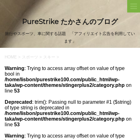
PureStrike たかさんのブログ
旅行やスポーツ、車に関する話題 「アフィリエイト広告を利用してい
ます」
HOME
>
スポーツ
>
スキー
>
Warning
: Trying to access array offset on value of type
bool in
/home/lisbon/purestrike100.com/public_html/wp-
taka/wp-content/themes/stingerplus2/category.php
on
line
53
Deprecated
: trim(): Passing null to parameter #1 ($string)
of type string is deprecated in
/home/lisbon/purestrike100.com/public_html/wp-
taka/wp-content/themes/stingerplus2/category.php
on
line
53
Warning
: Trying to access array offset on value of type