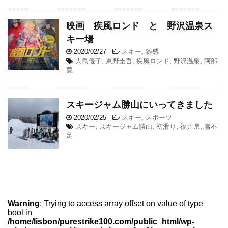
映画 疾風ロンド と 野沢温泉ス
キー場
2020/02/27
-
スキー
,
雑感
大島優子
,
東野圭吾
,
疾風ロンド
,
野沢温泉
,
阿部
寛
スキージャム勝山にいってきました
2020/02/25
-
スキー
,
スポーツ
スキー
,
スキージャム勝山
,
初滑り
,
福井県
,
雪不
足
Warning
: Trying to access array offset on value of type
bool in
/home/lisbon/purestrike100.com/public_html/wp-