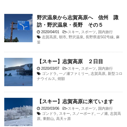
野沢温泉から志賀高原へ 信州 諏
訪・野沢温泉・長野 その５
2020/04/01
-
スキー
,
スポーツ
,
国内旅行
志賀高原
,
朝市
,
野沢温泉
,
長野県道502号線
,
麻
釡
【スキー】志賀高原 ２日目
2020/03/07
-
スキー
,
スポーツ
,
国内旅行
ゴンドラ
,
一ノ瀬ファミリー
,
志賀高原
,
新型コロ
ナウイルス
,
焼額
【スキー】志賀高原に来ています
2020/03/06
-
スキー
,
スポーツ
,
国内旅行
ゴンドラ
,
スキー
,
スノーボード
,
一ノ瀬
,
志賀高
原
,
東館山
,
高天ヶ原