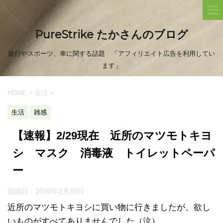
PureStrike たかさんのブログ
旅行やスポーツ、車に関する話題 「アフィリエイト広告を利用してい
ます」
HOME
>
生活
>
生活
雑感
【速報】2/29現在 近所のマツモトキヨ
シ マスク 消毒液 トイレットペーパ
ー
投稿日：
2020年2月29日
近所のマツモトキヨシに買い物に行きましたが、欲し
いものがすべてありませんでした（泣）。